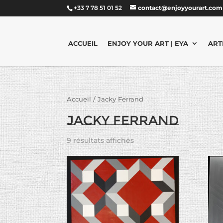
+33 7 78 51 01 52
contact@enjoyyourart.com
ACCUEIL
ENJOY YOUR ART | EYA
ART
Accueil
/ Jacky Ferrand
Jacky Ferrand
9 résultats affichés