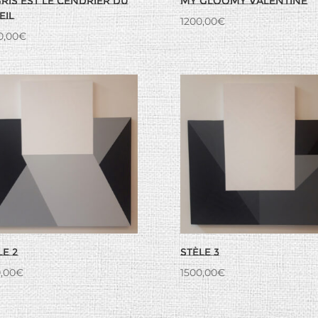
gris est le cendrier du
My gloomy valentine
eil
1200,00
€
0,00
€
le 2
Stèle 3
,00
€
1500,00
€