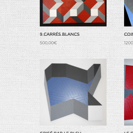
9 carrés blancs
Coi
500,00
€
1200