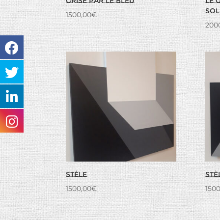
Grisé par le bleu
Le 
sol
1500,00
€
200
Stèle
Stè
1500,00
€
1500