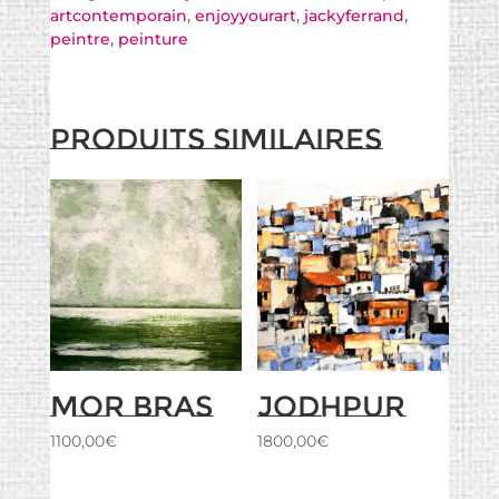
artcontemporain
,
enjoyyourart
,
jackyferrand
,
peintre
,
peinture
Produits similaires
Mor Bras
Jodhpur
1100,00
€
1800,00
€