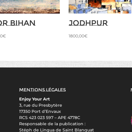
r Bihan
Jodhpur
00
€
1800,00
€
Mentions légales
Enjoy Your Art
3, rue du Presbytère
17350 Port d’Envaux
RCS 423 023 597 – APE 4778C
Responsable de la publication :
Stéph de Lingua de Saint Blanquat