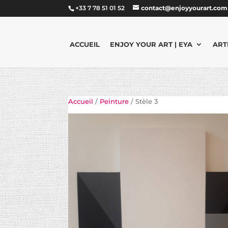
+33 7 78 51 01 52
contact@enjoyyourart.com
ACCUEIL
ENJOY YOUR ART | EYA
ART
Accueil
/
Peinture
/ Stèle 3