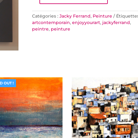
Catégories :
Jacky Ferrand
,
Peinture
Étiquettes
artcontemporain
,
enjoyyourart
,
jackyferrand
,
peintre
,
peinture
D OUT !