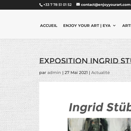
+33 7 78 51 01 52
contact@enjoyyourart.com
ACCUEIL
ENJOY YOUR ART | EYA
ART
Exposition Ingrid St
par
admin
|
27 Mai 2021
|
Actualité