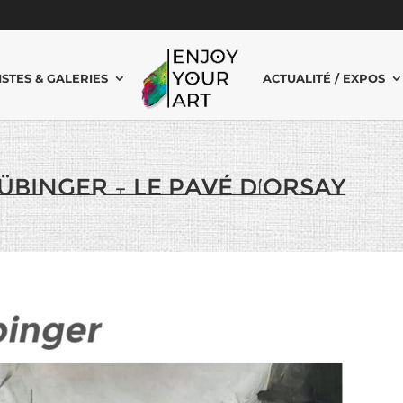
ISTES & GALERIES
ACTUALITÉ / EXPOS
übinger – Le Pavé d’Orsay