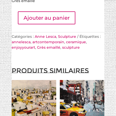
Grès émaillé
Ajouter au panier
Catégories :
Anne Lesca
,
Sculpture
Étiquettes :
annelesca
,
artcontemporain
,
ceramique
,
enjoyyourart
,
Grès emaillé
,
sculpture
Produits similaires