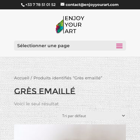
+33 7 78 51 01 52
contact@enjoyyourart.com
Sélectionner une page
Accueil
/ Produits identifiés “Grès emaillé”
Grès emaillé
Voici le seul résultat