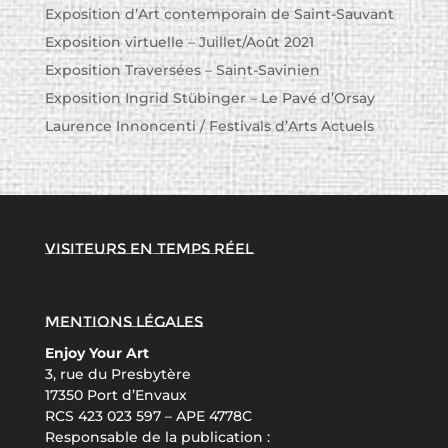
Exposition d’Art contemporain de Saint-Sauvant
Exposition virtuelle – Juillet/Août 2021
Exposition Traversées – Saint-Savinien
Exposition Ingrid Stübinger – Le Pavé d’Orsay
Laurence Innoncenti / Festivals d’Arts Actuels
Visiteurs en temps réel
Mentions légales
Enjoy Your Art
3, rue du Presbytère
17350 Port d’Envaux
RCS 423 023 597 – APE 4778C
Responsable de la publication :