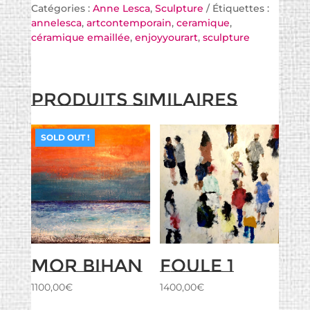
Catégories :
Anne Lesca
,
Sculpture
Étiquettes :
annelesca
,
artcontemporain
,
ceramique
,
céramique emaillée
,
enjoyyourart
,
sculpture
Produits similaires
SOLD OUT !
Mor Bihan
Foule 1
1100,00
€
1400,00
€