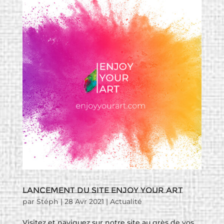
Lancement du site Enjoy Your Art
par
Stéph
|
28 Avr 2021
|
Actualité
Visitez et naviguez sur notre site au grès de vos