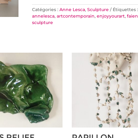
Catégories :
Anne Lesca
,
Sculpture
Étiquettes :
annelesca
,
artcontemporain
,
enjoyyourart
,
faie
sculpture
s Relief
Papillon