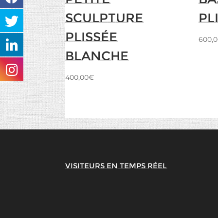
Sculpture
Pl
Plissée
600,0
blanche
400,00
€
Visiteurs en temps réel