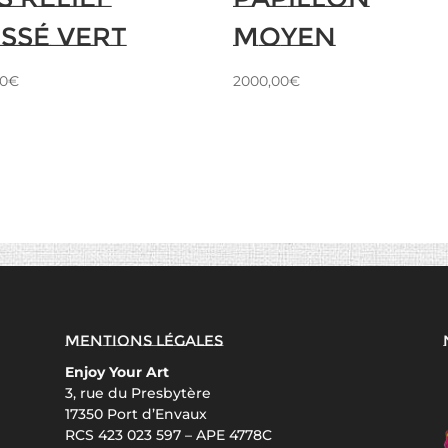
issé Vert
Moyen
0
€
2000,00
€
Mentions légales
Enjoy Your Art
3, rue du Presbytère
17350 Port d’Envaux
RCS 423 023 597 – APE 4778C