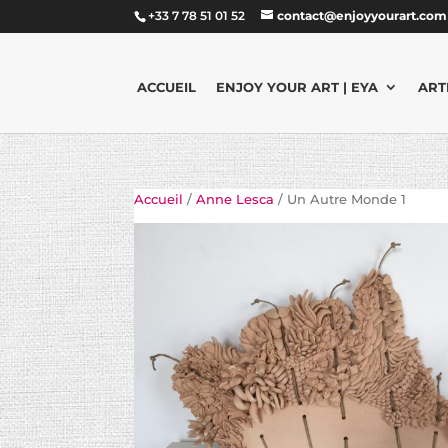
+33 7 78 51 01 52
contact@enjoyyourart.com
ACCUEIL
ENJOY YOUR ART | EYA
ART
Accueil
/
Anne Lesca
/ Un Autre Monde 1