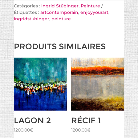
Catégories :
Ingrid Stûbinger
,
Peinture
Étiquettes :
artcontemporain
,
enjoyyourart
,
Ingridstubinger
,
peinture
Produits similaires
Lagon 2
Récif 1
1200,00
€
1200,00
€