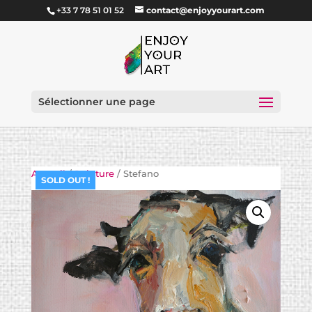
+33 7 78 51 01 52
contact@enjoyyourart.com
Sélectionner une page
Accueil
/
Peinture
/ Stefano
SOLD OUT !