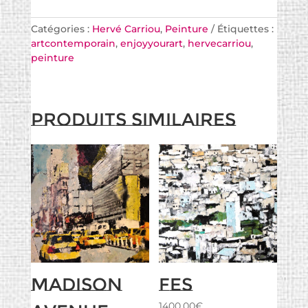
Catégories :
Hervé Carriou
,
Peinture
Étiquettes :
artcontemporain
,
enjoyyourart
,
hervecarriou
,
peinture
Produits similaires
Madison
Fes
1400,00
€