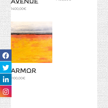
avenue
1400,00
€
Armor
1100,00
€