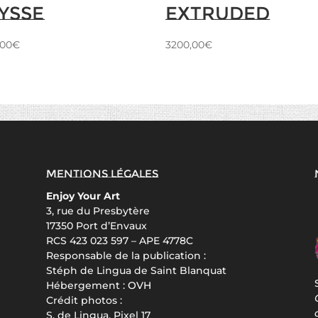
ysse
Extruded
,00
€
3200,00
€
Mentions légales
Enjoy Your Art
3, rue du Presbytère
17350 Port d’Envaux
RCS 423 023 597 – APE 4778C
Responsable de la publication :
Stéph de Lingua de Saint Blanquat
Hébergement :
OVH
Crédit photos :
S. de Lingua, Pixel 17