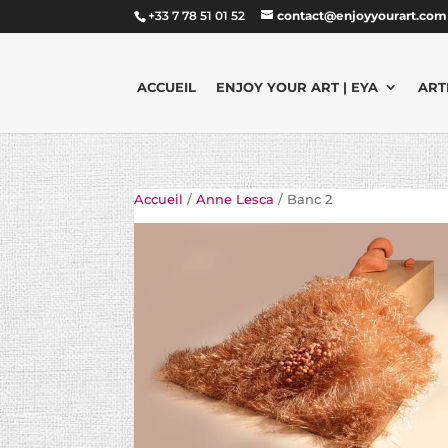
+33 7 78 51 01 52
contact@enjoyyourart.com
ACCUEIL
ENJOY YOUR ART | EYA
ART
Accueil
/
Anne Lesca
/ Banc 2