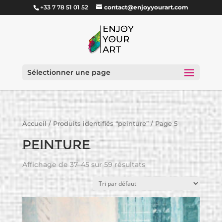
+33 7 78 51 01 52
contact@enjoyyourart.com
Sélectionner une page
Accueil
/
Produits identifiés “peinture”
/ Page 5
peinture
Affichage de 37–45 sur 59 résultats